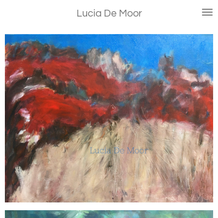
Ga
Lucia De Moor
direct
naar
de
hoofdinhoud