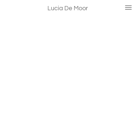
Ga
Lucia De Moor
direct
naar
de
hoofdinhoud